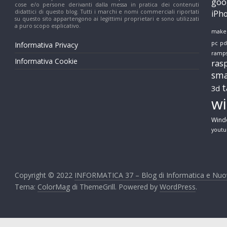
goo
cose e/o persone derivanti dalla messa in pratica dei contenuti
n
didattici di questo blog. Tutti i marchi e nomi commerciali riportati
iPh
su questo sito appartengono ai legittimi proprietari e sono utilizzati
a puro scopo esplicativo.
make
o
pc
pd
Informativa Privacy
ramp
Informativa Cookie
ras
l
sm
t
3d
o
w
Wind
g
yout
i
Copyright © 2022
INFORMATICA 37 – Blog di Informatica e Nuo
e
Tema:
ColorMag
di ThemeGrill. Powered by
WordPress
.
B
l