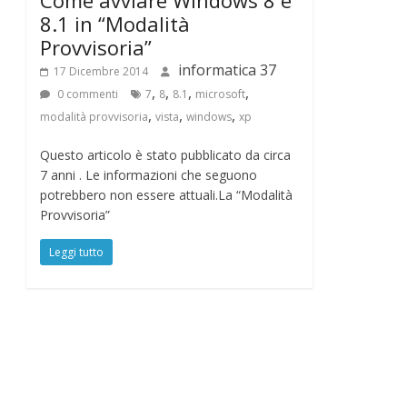
o
Come avviare Windows 8 e
8.1 in “Modalità
r
Provvisoria”
informatica 37
17 Dicembre 2014
m
,
,
,
,
0 commenti
7
8
8.1
microsoft
,
,
,
modalità provvisoria
vista
windows
xp
a
Questo articolo è stato pubblicato da circa
7 anni . Le informazioni che seguono
t
potrebbero non essere attuali.La “Modalità
Provvisoria”
i
Leggi tutto
c
a
e