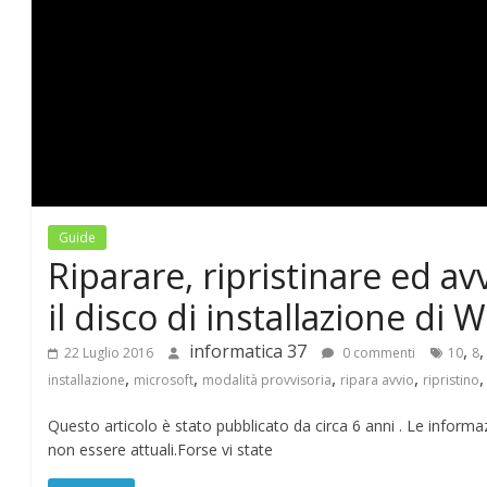
T
I
C
A
Guide
3
Riparare, ripristinare ed av
7
il disco di installazione di
informatica 37
,
22 Luglio 2016
0 commenti
10
8
–
,
,
,
,
installazione
microsoft
modalità provvisoria
ripara avvio
ripristino
B
Questo articolo è stato pubblicato da circa 6 anni . Le infor
non essere attuali.Forse vi state