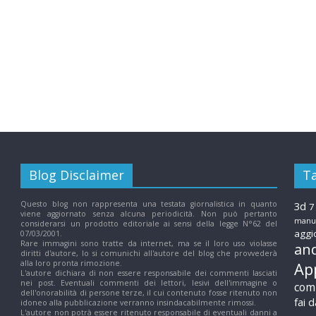
N
u
o
v
Blog Disclaimer
T
e
Questo blog non rappresenta una testata giornalistica in quanto
3d
7
T
viene aggiornato senza alcuna periodicità. Non può pertanto
manuf
considerarsi un prodotto editoriale ai sensi della legge N°62 del
aggi
07/03/2001.
Rare immagini sono tratte da internet, ma se il loro uso violasse
an
e
diritti d'autore, lo si comunichi all'autore del blog che provvederà
alla loro pronta rimozione.
Ap
L'autore dichiara di non essere responsabile dei commenti lasciati
nei post. Eventuali commenti dei lettori, lesivi dell'immagine o
com
c
dell'onorabilità di persone terze, il cui contenuto fosse ritenuto non
fai d
idoneo alla pubblicazione verranno insindacabilmente rimossi.
L'autore non potrà essere ritenuto responsabile di eventuali danni a