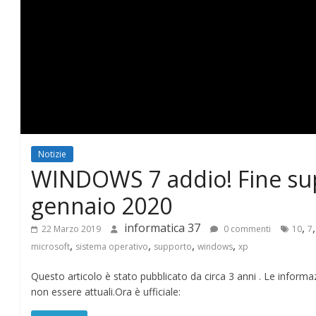
T
I
C
A
Notizie
3
WINDOWS 7 addio! Fine su
7
gennaio 2020
informatica 37
,
22 Marzo 2019
0 commenti
10
7
–
,
,
,
,
microsoft
sistema operativo
supporto
windows
xp
B
Questo articolo è stato pubblicato da circa 3 anni . Le infor
non essere attuali.Ora è ufficiale: