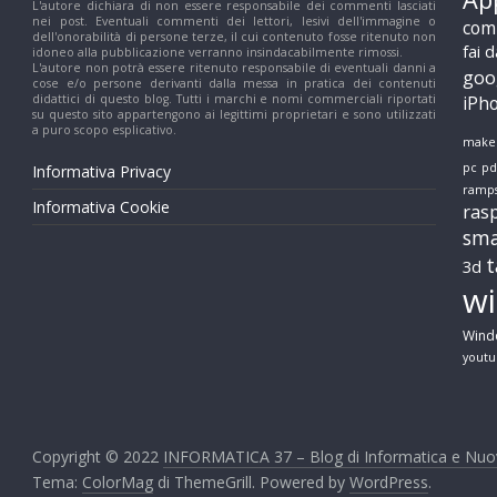
L'autore dichiara di non essere responsabile dei commenti lasciati
nei post. Eventuali commenti dei lettori, lesivi dell'immagine o
n
com
dell'onorabilità di persone terze, il cui contenuto fosse ritenuto non
fai d
idoneo alla pubblicazione verranno insindacabilmente rimossi.
L'autore non potrà essere ritenuto responsabile di eventuali danni a
goo
o
cose e/o persone derivanti dalla messa in pratica dei contenuti
didattici di questo blog. Tutti i marchi e nomi commerciali riportati
iPh
su questo sito appartengono ai legittimi proprietari e sono utilizzati
a puro scopo esplicativo.
make
l
pc
pd
Informativa Privacy
ramp
Informativa Cookie
o
ras
sm
t
3d
g
w
i
Wind
yout
e
Copyright © 2022
INFORMATICA 37 – Blog di Informatica e Nuo
B
Tema:
ColorMag
di ThemeGrill. Powered by
WordPress
.
l