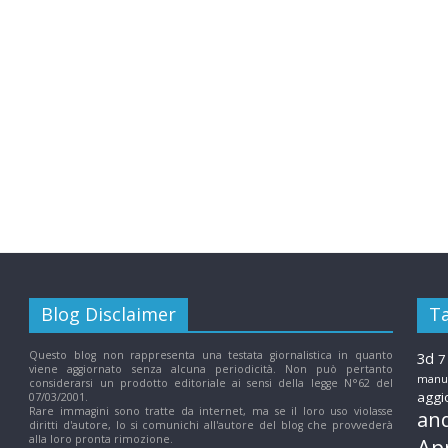
N
u
o
v
e
T
Blog Disclaimer
T
Questo blog non rappresenta una testata giornalistica in quanto
3d
7
e
viene aggiornato senza alcuna periodicità. Non può pertanto
manuf
considerarsi un prodotto editoriale ai sensi della legge N°62 del
aggi
07/03/2001.
Rare immagini sono tratte da internet, ma se il loro uso violasse
c
an
diritti d'autore, lo si comunichi all'autore del blog che provvederà
alla loro pronta rimozione.
Ap